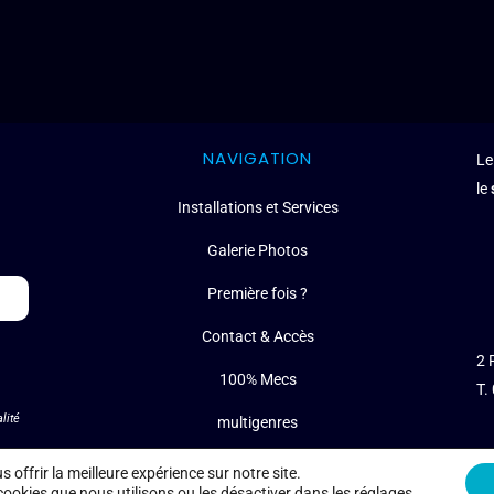
NAVIGATION
Le
le
Installations et Services
Galerie Photos
Première fois ?
Contact & Accès
2 
100% Mecs
T.
lité
multigenres
Règlement intérieur
 offrir la meilleure expérience sur notre site.
cookies que nous utilisons ou les désactiver dans
les réglages
.